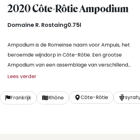
2020 Côte-Rôtie Ampodium
Domaine R. Rostaing
0.75l
Ampodium is de Romeinse naam voor Ampuis, het
beroemde wijndorp in Côte-Rôtie. Een grootse
Ampodium van een assemblage van verschillende
terroirs.
Lees verder
Côte-Rôtie
syrah
Frankrijk
Rhône