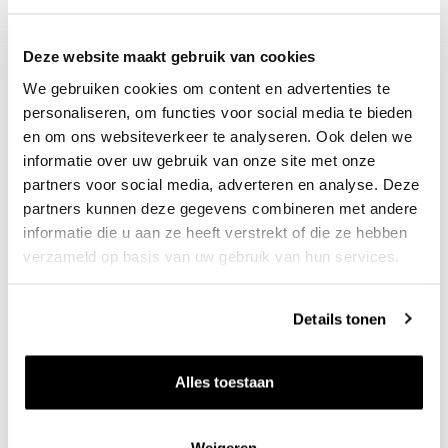
Decanter : 93
Deze website maakt gebruik van cookies
We gebruiken cookies om content en advertenties te
personaliseren, om functies voor social media te bieden
en om ons websiteverkeer te analyseren. Ook delen we
informatie over uw gebruik van onze site met onze
partners voor social media, adverteren en analyse. Deze
partners kunnen deze gegevens combineren met andere
informatie die u aan ze heeft verstrekt of die ze hebben
verzameld op basis van uw gebruik van hun services.
Nieuws & inspiratie in Vineé Vineuse
Alle wijnen direct van de wijnboer
Details tonen
Vandaag voor 12.00 uur besteld, morgen in huis
Gratis thuisbezorgd vanaf €115,00
Alles toestaan
Iedere wijn per fles te bestellen
Weigeren