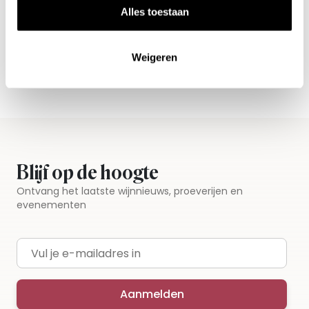
Alles toestaan
Alle wijnen direct van de wijnboer
Vandaag voor 12.00 uur besteld, morgen in huis
Weigeren
Gratis thuisbezorgd vanaf €115,00
Iedere wijn per fles te bestellen
Blijf op de hoogte
Ontvang het laatste wijnnieuws, proeverijen en
evenementen
E-mailadres
Aanmelden