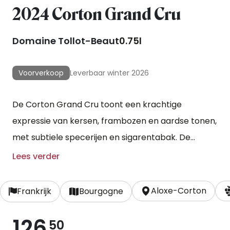
2024 Corton Grand Cru
Domaine Tollot-Beaut
0.75l
Voorverkoop
Leverbaar winter 2026
De Corton Grand Cru toont een krachtige
expressie van kersen, frambozen en aardse tonen,
met subtiele specerijen en sigarentabak. De
tanninen zijn van hoge kwaliteit en mooi in balans
Lees verder
met de fruitintensiteit. Het hout is nu al goed
geïntegreerd en de wijn heeft zowel charme als
Aloxe-Corton
Frankrijk
Bourgogne
kracht. Een Grand Cru die, alhoewel nu al
126
aantrekkelijk, gebaad is bij enkele jaren flesrijping.
50