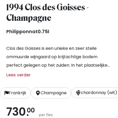
1994 Clos des Goisses -
Champagne
Philipponnat
0.75l
Clos des Goisses is een unieke en zeer steile
ommuurde wijngaard op krijtachtige bodem
perfect gelegen op het zuiden. In het plaatselijke
dialect betekent ‘Gois’ dan ook een zeer steile
Lees verder
helling. Gemaakt volgens ‘méthode traditionnelle’
met een rijping op fles tussen de 8 en 10 jaar.
chardonnay (wit)
Frankrijk
Champagne
730
00
per fles