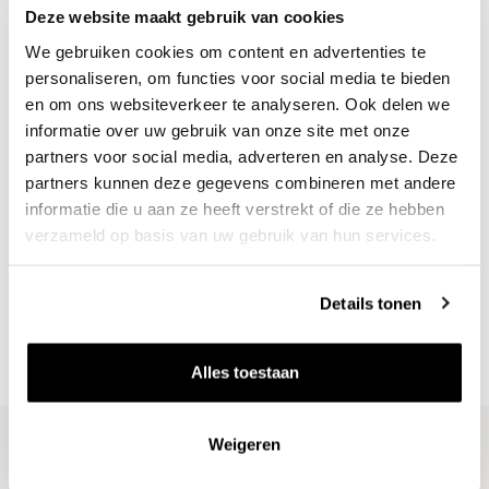
Deze website maakt gebruik van cookies
We gebruiken cookies om content en advertenties te
personaliseren, om functies voor social media te bieden
en om ons websiteverkeer te analyseren. Ook delen we
informatie over uw gebruik van onze site met onze
partners voor social media, adverteren en analyse. Deze
partners kunnen deze gegevens combineren met andere
informatie die u aan ze heeft verstrekt of die ze hebben
Nieuws & inspiratie in Vineé Vineuse
verzameld op basis van uw gebruik van hun services.
Alle wijnen direct van de wijnboer
Vandaag voor 12.00 uur besteld, morgen in huis
Details tonen
Gratis thuisbezorgd vanaf €115,00
Iedere wijn per fles te bestellen
Alles toestaan
Weigeren