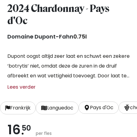
2024 Chardonnay - Pays
d'Oc
Domaine Dupont-Fahn
0.75l
Dupont oogst altijd zeer laat en schuwt een zekere
‘botrytis’ niet, omdat deze de zuren in de druif
afbreekt en wat vettigheid toevoegt. Door laat te
oogsten is het rendement bij hem laag. Meestal is
Lees verder
de productie gemiddeld niet meer dan 35
hectoliter per hectare. Dupont kiest heel duidelijk
Pays d'Oc
ch
Frankrijk
Languedoc
voor wijnen die jong gedronken dienen te worden.
16
50
per fles