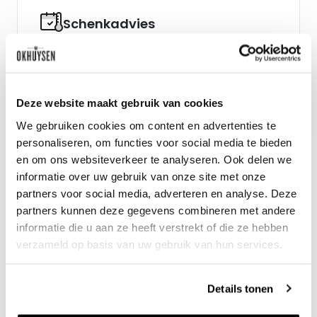
Schenkadvies
nu tot 2027, 10-12°C
Wijn-spijs advies
Deze website maakt gebruik van cookies
Stevige visgerechten, gerookte vis of
We gebruiken cookies om content en advertenties te
gerechten met kalfsvlees.
personaliseren, om functies voor social media te bieden
en om ons websiteverkeer te analyseren. Ook delen we
informatie over uw gebruik van onze site met onze
partners voor social media, adverteren en analyse. Deze
partners kunnen deze gegevens combineren met andere
informatie die u aan ze heeft verstrekt of die ze hebben
verzameld op basis van uw gebruik van hun services.
Details tonen