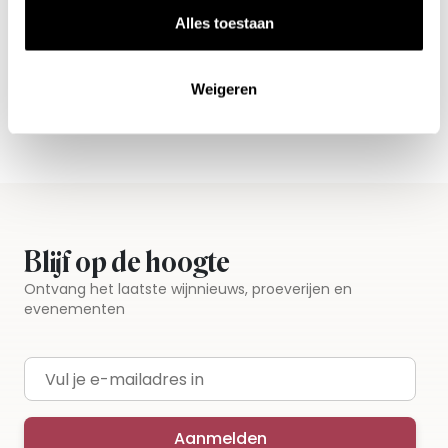
Nieuws & inspiratie in Vineé Vineuse
Alles toestaan
Alle wijnen direct van de wijnboer
Vandaag voor 12.00 uur besteld, morgen in huis
Weigeren
Gratis thuisbezorgd vanaf €115,00
Iedere wijn per fles te bestellen
Blijf op de hoogte
Ontvang het laatste wijnnieuws, proeverijen en
evenementen
E-mailadres
Aanmelden