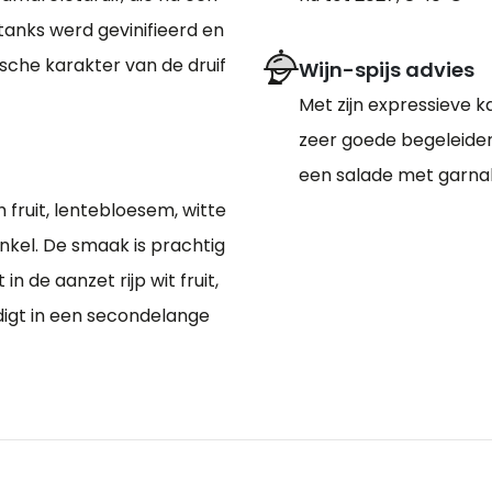
tanks werd gevinifieerd en
sche karakter van de druif
Wijn-spijs advies
Met zijn expressieve k
zeer goede begeleider b
een salade met garnal
 fruit, lentebloesem, witte
enkel. De smaak is prachtig
n de aanzet rijp wit fruit,
digt in een secondelange