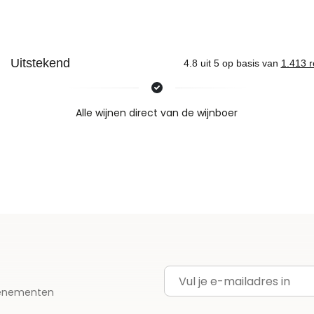
Nieuws & inspiratie in Vineé Vineuse
Alle wijnen direct van de wijnboer
Vandaag voor 12.00 uur besteld, morgen in huis
Gratis thuisbezorgd vanaf €115,00
Iedere wijn per fles te bestellen
E-mailadres
evenementen