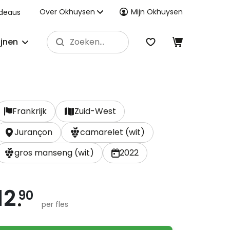
Over Okhuysen
Mijn Okhuysen
deaus
ijnen
Frankrijk
Zuid-West
Jurançon
camarelet (wit)
gros manseng (wit)
2022
12
90
per fles