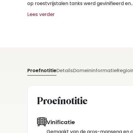
op roestvrijstalen tanks werd gevinifieerd en
opgevoed, om het stuivende en exotische
Lees verder
karakter van de druif extra te benadrukken.
Proefnotitie
Details
Domeininformatie
Regioi
Proefnotitie
Vinificatie
Gemaakt van de gros-manseng en ca