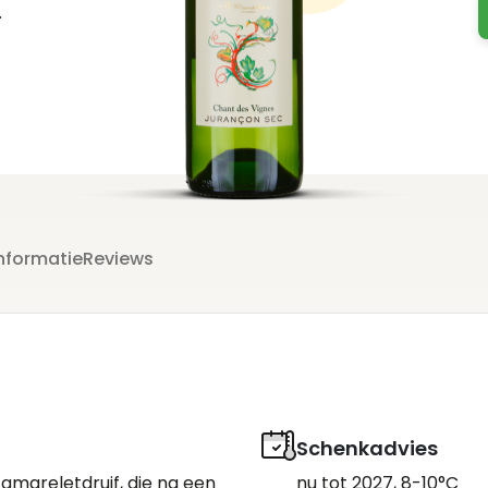
nformatie
Reviews
Schenkadvies
mareletdruif, die na een
nu tot 2027, 8-10°C