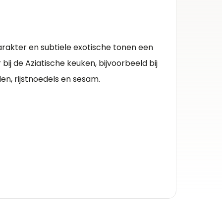
Herko
Juranç
arakter en subtiele exo­tische tonen een
Kleur 
ij de Azia­tische keuken, bijvoorbeeld bij
Witte w
en, rijstnoedels en sesam.
Inhou
0.75l
Alcoh
14.5%
Druiv
camare