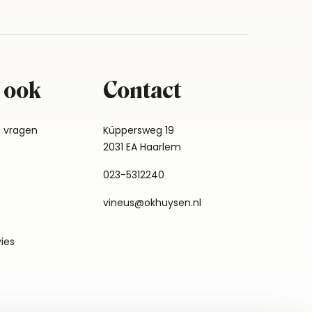
 ook
Contact
e vragen
Küppersweg 19
2031 EA Haarlem
023-5312240
vineus@okhuysen.nl
vies