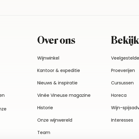
Over ons
Bekijk
Wijnwinkel
Veelgesteld
Kantoor & expeditie
Proeverijen
Nieuws & inspiratie
Cursussen
en
Vinée Vineuse magazine
Horeca
Historie
Wijn-spijsad
nze
Onze wijnwereld
Interesses
Team