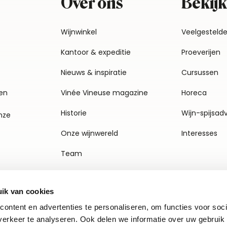
Over ons
Bekijk
Wijnwinkel
Veelgesteld
Kantoor & expeditie
Proeverijen
Nieuws & inspiratie
Cursussen
en
Vinée Vineuse magazine
Horeca
Historie
Wijn-spijsad
nze
Onze wijnwereld
Interesses
Team
Vacatures
ik van cookies
Agenda
ontent en advertenties te personaliseren, om functies voor soci
Contact
erkeer te analyseren. Ook delen we informatie over uw gebruik 