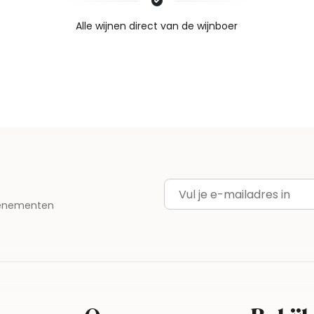
Nieuws & inspiratie in Vineé Vineuse
Alle wijnen direct van de wijnboer
Vandaag voor 12.00 uur besteld, morgen in huis
Gratis thuisbezorgd vanaf €115,00
Iedere wijn per fles te bestellen
E-mailadres
evenementen