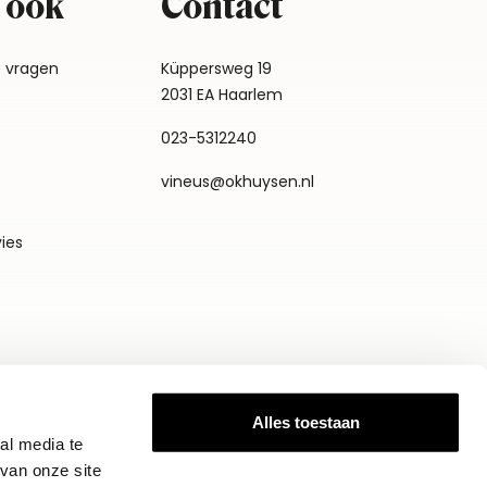
 ook
Contact
e vragen
Küppersweg 19
2031 EA Haarlem
023-5312240
vineus@okhuysen.nl
vies
Alles toestaan
al media te
van onze site