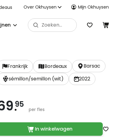
Over Okhuysen
Mijn Okhuysen
deaus
ijnen
Barsac
Frankrijk
Bordeaux
sémillon/semillon (wit)
2022
69
95
per fles
In winkelwagen
Zet op verlan