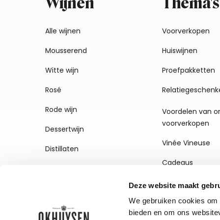
Wijnen
Thema's
Alle wijnen
Voorverkopen
Mousserend
Huiswijnen
Witte wijn
Proefpakketten
Rosé
Relatiegeschenk
Rode wijn
Voordelen van o
voorverkopen
Dessertwijn
Vinée Vineuse
Distillaten
Cadeaus
Deze website maakt gebru
We gebruiken cookies om c
bieden en om ons websitev