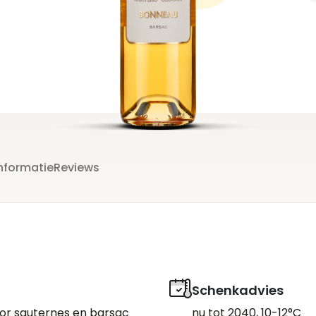
t
nformatie
Reviews
Schenkadvies
oor sauternes en barsac
nu tot 2040, 10-12°C