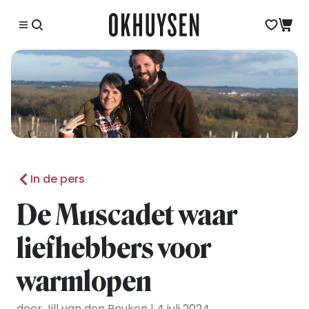
In de pers
De Muscadet waar
liefhebbers voor
warmlopen
door Jill van den Beuken | 4 juli 2024