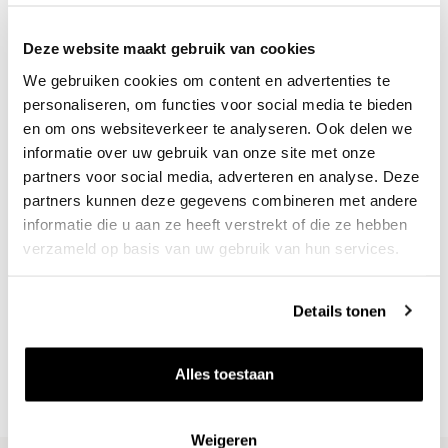
Deze website maakt gebruik van cookies
We gebruiken cookies om content en advertenties te
2023 Terre de Pierre - Muscadet Sèvre et
personaliseren, om functies voor social media te bieden
en om ons websiteverkeer te analyseren. Ook delen we
Maine
informatie over uw gebruik van onze site met onze
Domaine Luneau-Papin
0.75l
partners voor social media, adverteren en analyse. Deze
26
partners kunnen deze gegevens combineren met andere
25
informatie die u aan ze heeft verstrekt of die ze hebben
per fles
verzameld op basis van uw gebruik van hun services.
Details tonen
Alles toestaan
Weigeren