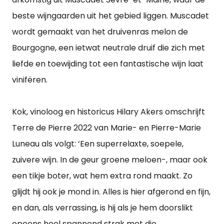
beste wijngaarden uit het gebied liggen. Muscadet
wordt gemaakt van het druivenras melon de
Bourgogne, een ietwat neutrale druif die zich met
liefde en toewijding tot een fantastische wijn laat
vinifëren.
Kok, vinoloog en historicus Hilary Akers omschrijft
Terre de Pierre 2022 van Marie- en Pierre-Marie
Luneau als volgt: ‘Een superrelaxte, soepele,
zuivere wijn. In de geur groene meloen-, maar ook
een tikje boter, wat hem extra rond maakt. Zo
glijdt hij ook je mond in. Alles is hier afgerond en fijn,
en dan, als verrassing, is hij als je hem doorslikt
opeens heel spannend strak met die