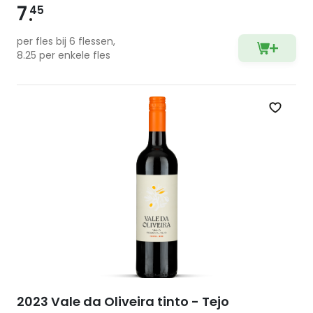
7
45
per fles bij 6 flessen,
8.25 per enkele fles
Zet op 
2023 Vale da Oliveira tinto - Tejo