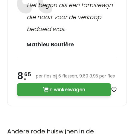
Het begon als een familiewijn
die nooit voor de verkoop
bedoeld was.
Mathieu Boutière
8
65
per fles bij 6 flessen,
9.60
8.95 per fles
In winkelwagen
Zet op v
Andere rode huiswijnen in de