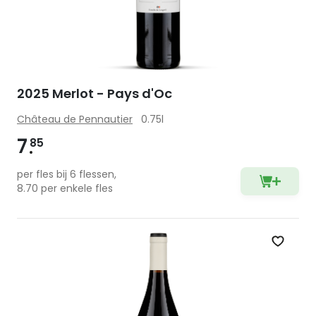
2025 Merlot - Pays d'Oc
Château de Pennautier
0.75l
7
85
per fles bij 6 flessen,
8.70 per enkele fles
Zet op 