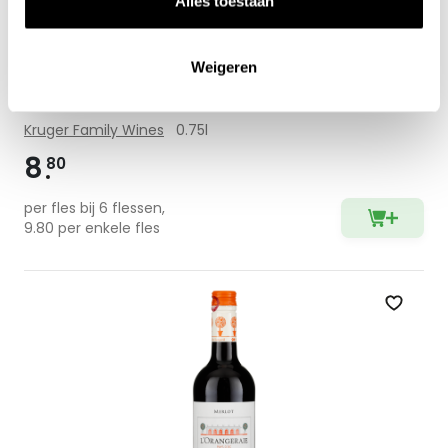
Alles toestaan
2024 Forgotten Vineyards Shiraz -
Weigeren
Stellenbosch
Kruger Family Wines
0.75l
8
80
per fles bij 6 flessen,
9.80 per enkele fles
Zet op 