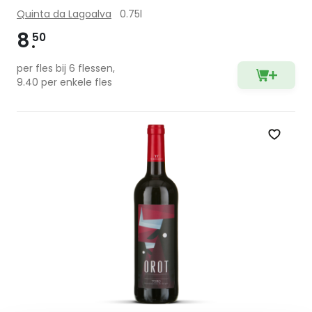
Quinta da Lagoalva
0.75l
8
50
per fles bij 6 flessen,
9.40 per enkele fles
Zet op 