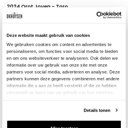
2024 Orot Joven - Toro
Bodegas Toresanas
0.75l
7
60
Deze website maakt gebruik van cookies
per fles bij 6 flessen,
We gebruiken cookies om content en advertenties te
8.40 per enkele fles
personaliseren, om functies voor social media te bieden
en om ons websiteverkeer te analyseren. Ook delen we
informatie over uw gebruik van onze site met onze
Zet op 
partners voor social media, adverteren en analyse. Deze
partners kunnen deze gegevens combineren met andere
informatie die u aan ze heeft verstrekt of die ze hebben
verzameld op basis van uw gebruik van hun services.
Details tonen