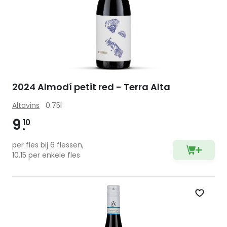
2024 Almodí petit red - Terra Alta
Altavins
0.75l
9
10
per fles bij 6 flessen,
10.15 per enkele fles
Zet op 