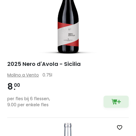
2025 Nero d'Avola - Sicilia
Molino a Vento
0.75l
8
00
per fles bij 6 flessen,
9.00 per enkele fles
Zet op 