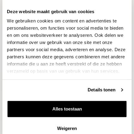
Deze website maakt gebruik van cookies
Blijf op de hoogte
We gebruiken cookies om content en advertenties te
Ontvang het laatste wijnnieuws, proeverijen en
evenementen
personaliseren, om functies voor social media te bieden
en om ons websiteverkeer te analyseren. Ook delen we
informatie over uw gebruik van onze site met onze
E-mailadres
partners voor social media, adverteren en analyse. Deze
partners kunnen deze gegevens combineren met andere
informatie die u aan ze heeft verstrekt of die ze hebben
Aanmelden
verzameld op basis van uw gebruik van hun services.
Details tonen
Alles toestaan
Weigeren
Wijnen
Thema's