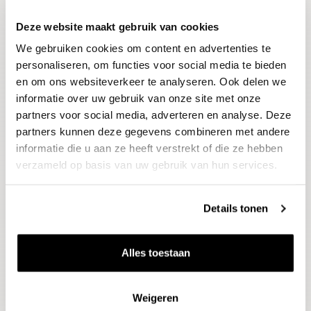
Deze website maakt gebruik van cookies
Blijf op de hoogte
We gebruiken cookies om content en advertenties te
Ontvang het laatste wijnnieuws, proeverijen en
evenementen
personaliseren, om functies voor social media te bieden
en om ons websiteverkeer te analyseren. Ook delen we
informatie over uw gebruik van onze site met onze
E-mailadres
partners voor social media, adverteren en analyse. Deze
partners kunnen deze gegevens combineren met andere
informatie die u aan ze heeft verstrekt of die ze hebben
Aanmelden
verzameld op basis van uw gebruik van hun services.
Details tonen
Alles toestaan
Weigeren
Wijnen
Thema's