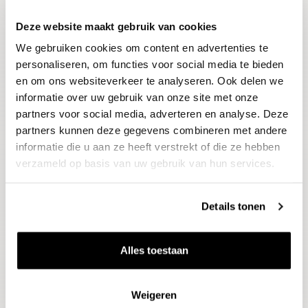
Deze website maakt gebruik van cookies
Blijf op de hoogte
We gebruiken cookies om content en advertenties te
Ontvang het laatste wijnnieuws, proeverijen en
evenementen
personaliseren, om functies voor social media te bieden
en om ons websiteverkeer te analyseren. Ook delen we
informatie over uw gebruik van onze site met onze
E-mailadres
partners voor social media, adverteren en analyse. Deze
partners kunnen deze gegevens combineren met andere
informatie die u aan ze heeft verstrekt of die ze hebben
Aanmelden
verzameld op basis van uw gebruik van hun services.
Details tonen
Alles toestaan
Weigeren
Wijnen
Thema's