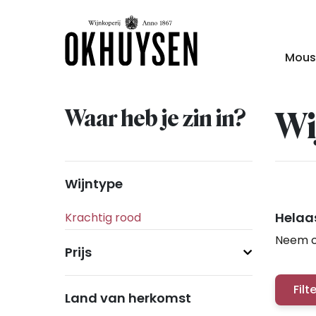
Mous
Waar heb je zin in?
Wi
Wijntype
Helaas
Neem c
Prijs
Filt
Land van herkomst