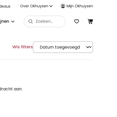
Over Okhuysen
Mijn Okhuysen
deaus
ijnen
Wis filters
dracht aan.