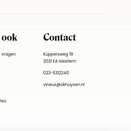
 ook
Contact
e vragen
Küppersweg 19
2031 EA Haarlem
023-5312240
vineus@okhuysen.nl
vies