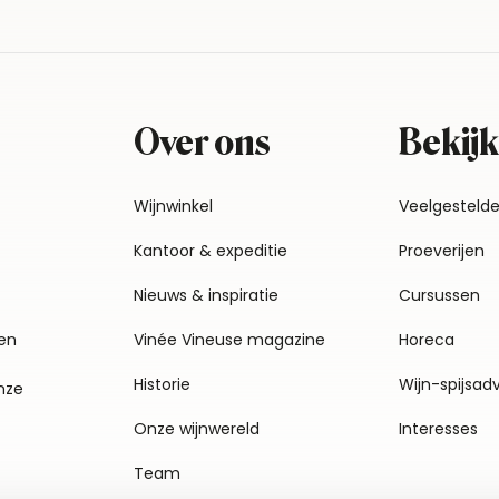
Over ons
Bekijk
Wijnwinkel
Veelgesteld
Kantoor & expeditie
Proeverijen
Nieuws & inspiratie
Cursussen
en
Vinée Vineuse magazine
Horeca
Historie
Wijn-spijsad
nze
Onze wijnwereld
Interesses
Team