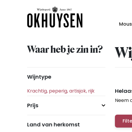
Mous
Waar heb je zin in?
Wi
Wijntype
Helaas
Neem c
Prijs
Filt
Land van herkomst