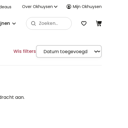
Over Okhuysen
Mijn Okhuysen
deaus
ijnen
Wis filters
dracht aan.