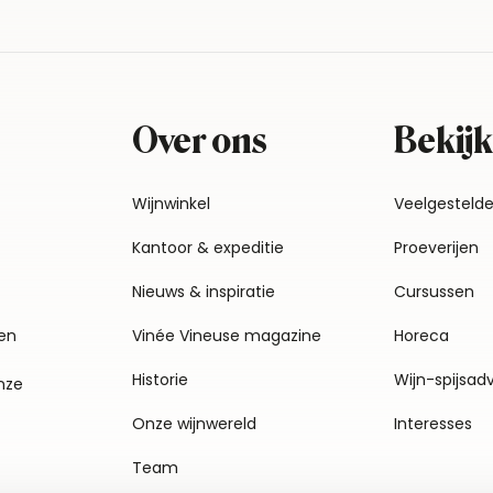
Over ons
Bekijk
Wijnwinkel
Veelgesteld
Kantoor & expeditie
Proeverijen
Nieuws & inspiratie
Cursussen
en
Vinée Vineuse magazine
Horeca
Historie
Wijn-spijsad
nze
Onze wijnwereld
Interesses
Team