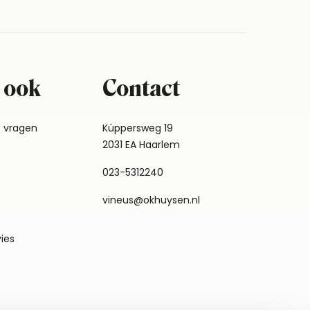
 ook
Contact
e vragen
Küppersweg 19
2031 EA Haarlem
023-5312240
vineus@okhuysen.nl
vies