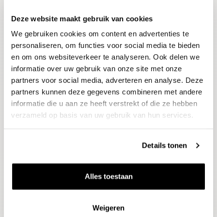
Deze website maakt gebruik van cookies
Blijf op de hoogte
We gebruiken cookies om content en advertenties te
Ontvang het laatste wijnnieuws, proeverijen en
evenementen
personaliseren, om functies voor social media te bieden
en om ons websiteverkeer te analyseren. Ook delen we
informatie over uw gebruik van onze site met onze
E-mailadres
partners voor social media, adverteren en analyse. Deze
partners kunnen deze gegevens combineren met andere
informatie die u aan ze heeft verstrekt of die ze hebben
Aanmelden
verzameld op basis van uw gebruik van hun services.
Details tonen
Alles toestaan
Weigeren
Wijnen
Thema's