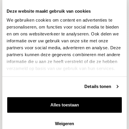
Deze website maakt gebruik van cookies
Blijf op de hoogte
We gebruiken cookies om content en advertenties te
Ontvang het laatste wijnnieuws, proeverijen en
evenementen
personaliseren, om functies voor social media te bieden
en om ons websiteverkeer te analyseren. Ook delen we
informatie over uw gebruik van onze site met onze
E-mailadres
partners voor social media, adverteren en analyse. Deze
partners kunnen deze gegevens combineren met andere
informatie die u aan ze heeft verstrekt of die ze hebben
Aanmelden
verzameld op basis van uw gebruik van hun services.
Details tonen
Alles toestaan
Weigeren
Wijnen
Thema's