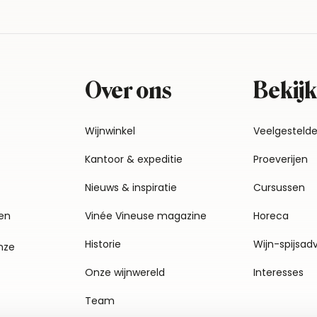
Over ons
Bekijk
Wijnwinkel
Veelgesteld
Kantoor & expeditie
Proeverijen
Nieuws & inspiratie
Cursussen
en
Vinée Vineuse magazine
Horeca
Historie
Wijn-spijsad
nze
Onze wijnwereld
Interesses
Team