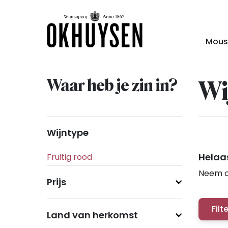
Mous
Waar heb je zin in?
Wi
Wijntype
Helaas
Neem c
Prijs
Filt
Land van herkomst