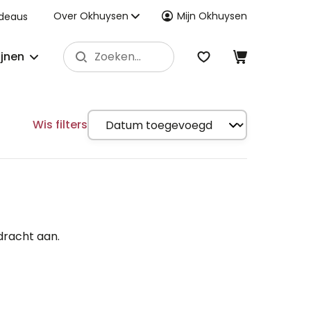
Over Okhuysen
Mijn Okhuysen
deaus
ijnen
Wis filters
dracht aan.