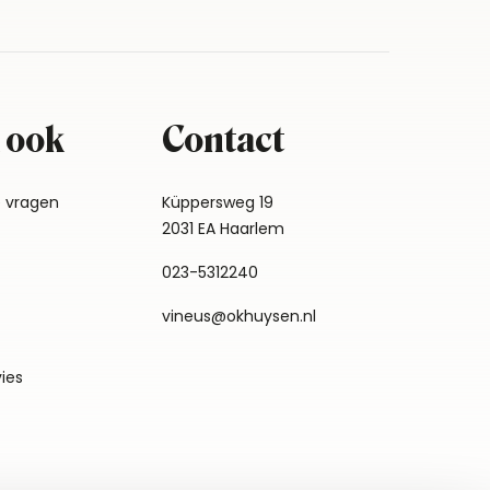
 ook
Contact
e vragen
Küppersweg 19
2031 EA Haarlem
023-5312240
vineus@okhuysen.nl
vies