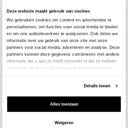
Deze website maakt gebruik van cookies
Blijf op de hoogte
We gebruiken cookies om content en advertenties te
Ontvang het laatste wijnnieuws, proeverijen en
evenementen
personaliseren, om functies voor social media te bieden
en om ons websiteverkeer te analyseren. Ook delen we
informatie over uw gebruik van onze site met onze
E-mailadres
partners voor social media, adverteren en analyse. Deze
partners kunnen deze gegevens combineren met andere
informatie die u aan ze heeft verstrekt of die ze hebben
Aanmelden
verzameld op basis van uw gebruik van hun services.
Details tonen
Alles toestaan
Weigeren
Wijnen
Thema's