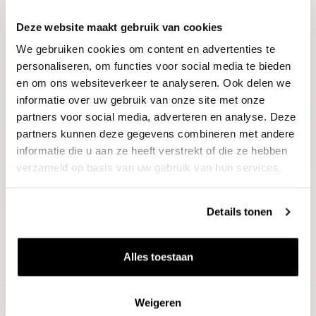
Deze website maakt gebruik van cookies
Blijf op de hoogte
We gebruiken cookies om content en advertenties te
Ontvang het laatste wijnnieuws, proeverijen en
evenementen
personaliseren, om functies voor social media te bieden
en om ons websiteverkeer te analyseren. Ook delen we
informatie over uw gebruik van onze site met onze
E-mailadres
partners voor social media, adverteren en analyse. Deze
partners kunnen deze gegevens combineren met andere
informatie die u aan ze heeft verstrekt of die ze hebben
Aanmelden
verzameld op basis van uw gebruik van hun services.
Details tonen
Alles toestaan
Weigeren
Wijnen
Thema's