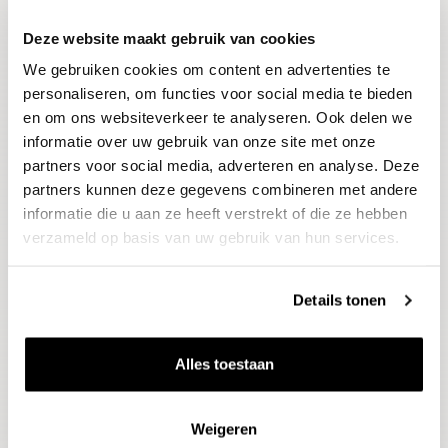
Deze website maakt gebruik van cookies
Blijf op de hoogte
We gebruiken cookies om content en advertenties te
Ontvang het laatste wijnnieuws, proeverijen en
evenementen
personaliseren, om functies voor social media te bieden
en om ons websiteverkeer te analyseren. Ook delen we
informatie over uw gebruik van onze site met onze
E-mailadres
partners voor social media, adverteren en analyse. Deze
partners kunnen deze gegevens combineren met andere
informatie die u aan ze heeft verstrekt of die ze hebben
Aanmelden
verzameld op basis van uw gebruik van hun services.
Details tonen
Alles toestaan
Weigeren
Wijnen
Thema's