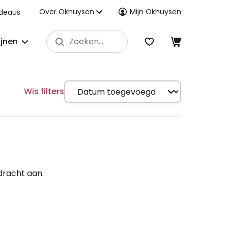
Over Okhuysen
Mijn Okhuysen
deaus
ijnen
Wis filters
dracht aan.