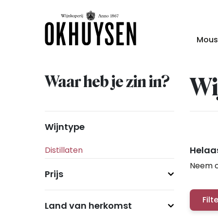
Mous
Waar heb je zin in?
Wi
Wijntype
Helaas
Neem c
Prijs
Filt
Land van herkomst