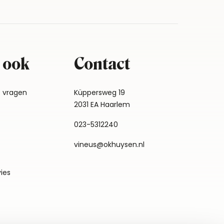
 ook
Contact
e vragen
Küppersweg 19
2031 EA Haarlem
023-5312240
vineus@okhuysen.nl
vies