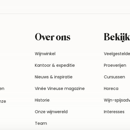
Over ons
Bekijk
Wijnwinkel
Veelgesteld
Kantoor & expeditie
Proeverijen
Nieuws & inspiratie
Cursussen
en
Vinée Vineuse magazine
Horeca
Historie
Wijn-spijsad
nze
Onze wijnwereld
Interesses
Team