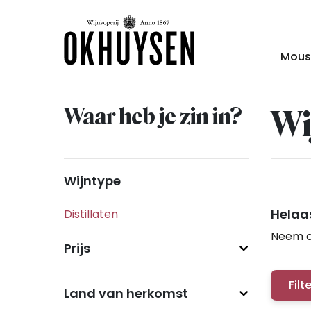
Mous
Waar heb je zin in?
Wi
Wijntype
Helaas
Neem c
Prijs
Filt
Land van herkomst