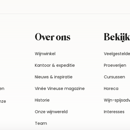
Over ons
Bekijk
Wijnwinkel
Veelgesteld
Kantoor & expeditie
Proeverijen
Nieuws & inspiratie
Cursussen
en
Vinée Vineuse magazine
Horeca
Historie
Wijn-spijsad
nze
Onze wijnwereld
Interesses
Team