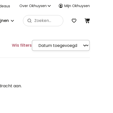
Over Okhuysen
Mijn Okhuysen
deaus
ijnen
Wis filters
dracht aan.