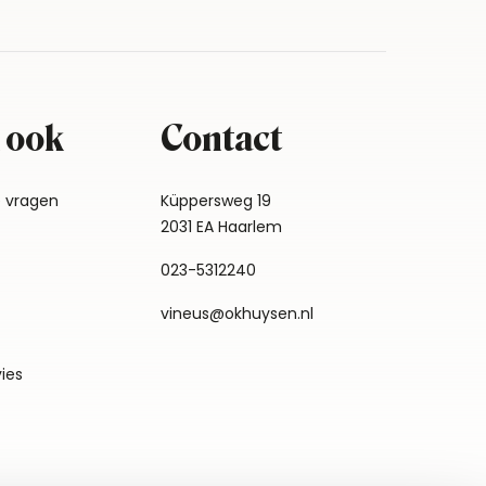
 ook
Contact
e vragen
Küppersweg 19
2031 EA Haarlem
023-5312240
vineus@okhuysen.nl
vies