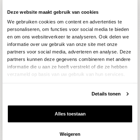
Deze website maakt gebruik van cookies
Blijf op de hoogte
We gebruiken cookies om content en advertenties te
Ontvang het laatste wijnnieuws, proeverijen en
evenementen
personaliseren, om functies voor social media te bieden
en om ons websiteverkeer te analyseren. Ook delen we
informatie over uw gebruik van onze site met onze
E-mailadres
partners voor social media, adverteren en analyse. Deze
partners kunnen deze gegevens combineren met andere
informatie die u aan ze heeft verstrekt of die ze hebben
Aanmelden
verzameld op basis van uw gebruik van hun services.
Details tonen
Alles toestaan
Weigeren
Wijnen
Thema's