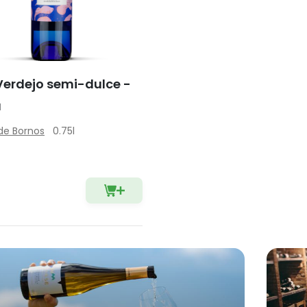
Verdejo semi-dulce -
a
de Bornos
0.75l