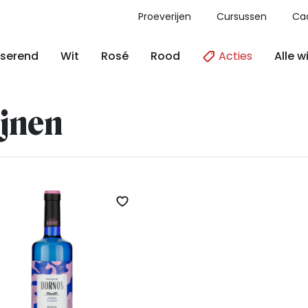
Proeverijen
Cursussen
Ca
Acties
Alle w
serend
Wit
Rosé
Rood
jnen
Zet op verlanglijst