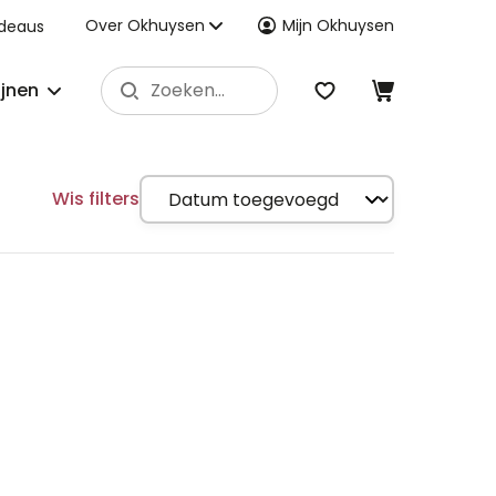
Over Okhuysen
Mijn Okhuysen
deaus
ijnen
Wis filters