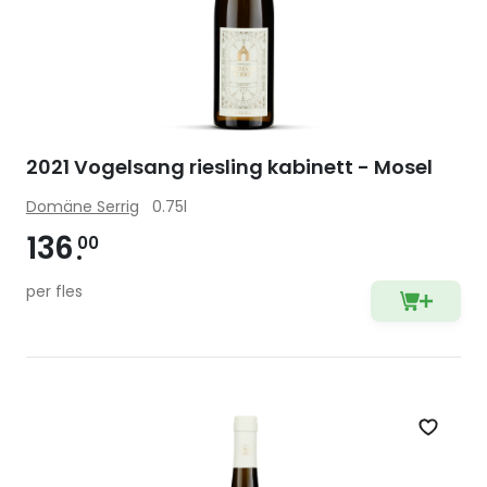
2021 Vogelsang riesling kabinett - Mosel
Domäne Serrig
0.75l
136
00
per fles
Zet op 