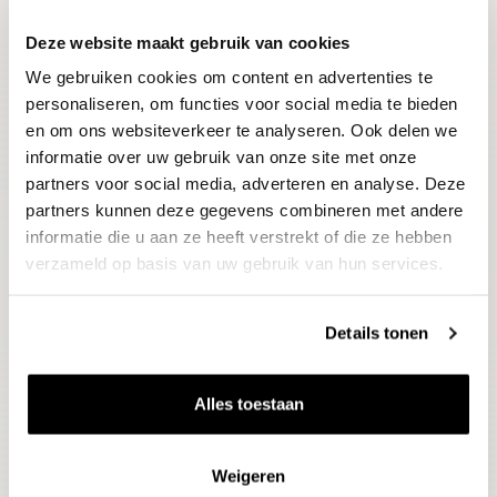
Deze website maakt gebruik van cookies
Blijf op de hoogte
We gebruiken cookies om content en advertenties te
Ontvang het laatste wijnnieuws, proeverijen en
evenementen
personaliseren, om functies voor social media te bieden
en om ons websiteverkeer te analyseren. Ook delen we
informatie over uw gebruik van onze site met onze
E-mailadres
partners voor social media, adverteren en analyse. Deze
partners kunnen deze gegevens combineren met andere
informatie die u aan ze heeft verstrekt of die ze hebben
Aanmelden
verzameld op basis van uw gebruik van hun services.
Details tonen
Alles toestaan
Weigeren
Wijnen
Thema's