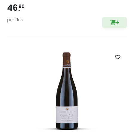
46
90
per fles
Zet op 