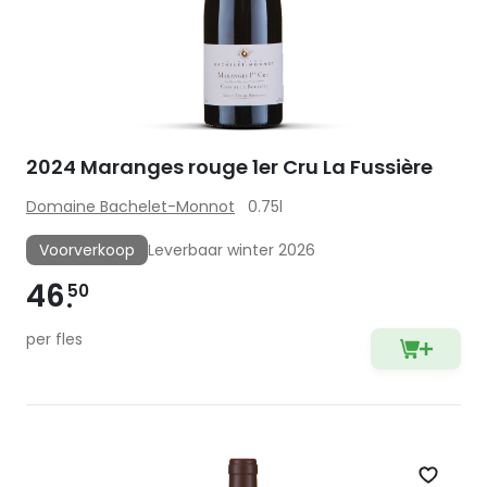
2024 Maranges rouge 1er Cru La Fussière
Domaine Bachelet-Monnot
0.75l
Voorverkoop
Leverbaar winter 2026
46
50
per fles
Zet op 