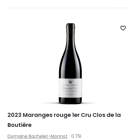
Zet op 
2023 Maranges rouge 1er Cru Clos de la
Boutière
Domaine Bachelet-Monnot
0.75l