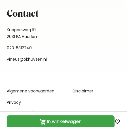
Contact
Küppersweg 19
2031 EA Haarlem
023-5312240
vineus@okhuysen.nl
Algemene voorwaarden
Disclaimer
Privacy
In winkelwagen
Zet 