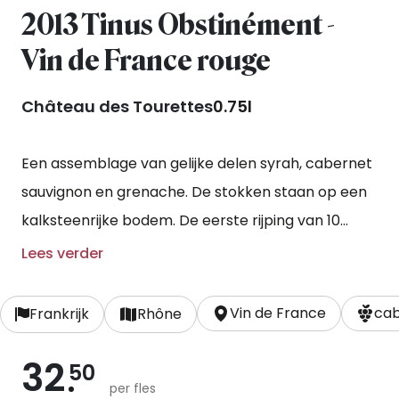
2013 Tinus Obstinément -
Vin de France rouge
Château des Tourettes
0.75l
Een assemblage van gelijke delen syrah, cabernet
sauvignon en grenache. De stokken staan op een
kalksteenrijke bodem. De eerste rijping van 10
maanden vindt plaats in houten vaten en de
Lees verder
tweede rijping vindt plaats in betonnen vaten voor
een periode van 6 maanden.
Vin de France
cab
Frankrijk
Rhône
32
50
per fles