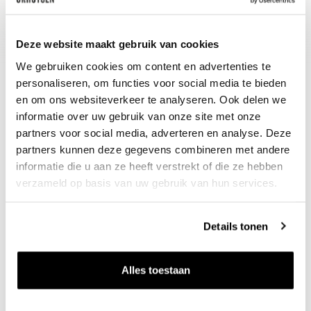
Schenkadvies
nu tot 2035+, 15-17°C
Deze website maakt gebruik van cookies
We gebruiken cookies om content en advertenties te
personaliseren, om functies voor social media te bieden
en om ons websiteverkeer te analyseren. Ook delen we
informatie over uw gebruik van onze site met onze
partners voor social media, adverteren en analyse. Deze
partners kunnen deze gegevens combineren met andere
informatie die u aan ze heeft verstrekt of die ze hebben
verzameld op basis van uw gebruik van hun services.
Nieuws & inspiratie in Vineé Vineuse
Alle wijnen direct van de wijnboer
Details tonen
Vandaag voor 12.00 uur besteld, morgen in huis
Gratis thuisbezorgd vanaf €115,00
Alles toestaan
Iedere wijn per fles te bestellen