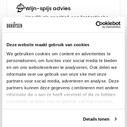
Wijn-spijs advies
Heerlijk als aperitief, een fantastische
en klassieke combinatie met een
salade van groene asperges en verse
geitenkaas. Ook lekker met oesters,
Deze website maakt gebruik van cookies
Hollandse garnaaltjes of andere lichte
We gebruiken cookies om content en advertenties te
personaliseren, om functies voor social media te bieden
visgerechten.
en om ons websiteverkeer te analyseren. Ook delen we
informatie over uw gebruik van onze site met onze
partners voor social media, adverteren en analyse. Deze
partners kunnen deze gegevens combineren met andere
informatie die u aan ze heeft verstrekt of die ze hebben
verzameld op basis van uw gebruik van hun services.
Details tonen