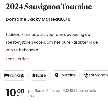
2024 Sauvignon Touraine
Domaine Jacky Marteau
0.75l
Ludivine kiest bewust voor een opvoeding op
roestvrijstalen vaten, om het pure karakter in de
wijn te behouden.
Lees verder
Touraine
sauvignon
Frankrijk
Loire
10
00
per fles bij 6 flessen,
11.10
10.35 per enkele
fles