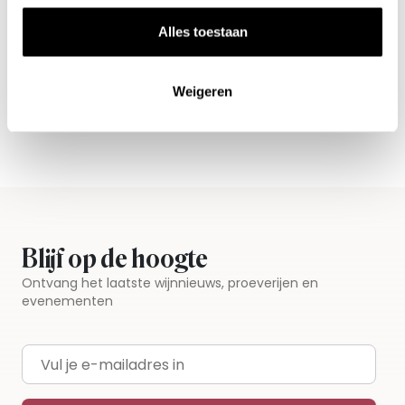
Nieuws & inspiratie in Vineé Vineuse
Alles toestaan
Alle wijnen direct van de wijnboer
Vandaag voor 12.00 uur besteld, morgen in huis
Weigeren
Gratis thuisbezorgd vanaf €115,00
Iedere wijn per fles te bestellen
Blijf op de hoogte
Ontvang het laatste wijnnieuws, proeverijen en
evenementen
E-mailadres