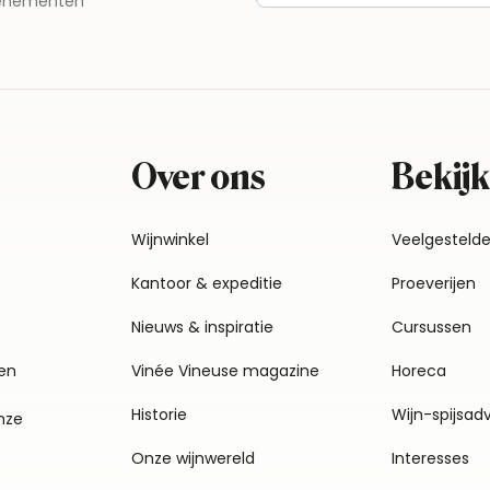
evenementen
Over ons
Bekijk
Wijnwinkel
Veelgesteld
Kantoor & expeditie
Proeverijen
Nieuws & inspiratie
Cursussen
en
Vinée Vineuse magazine
Horeca
Historie
Wijn-spijsad
nze
Onze wijnwereld
Interesses