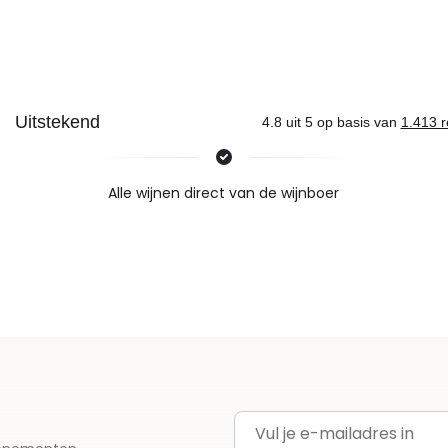
Nieuws & inspiratie in Vineé Vineuse
Alle wijnen direct van de wijnboer
Vandaag voor 12.00 uur besteld, morgen in huis
Gratis thuisbezorgd vanaf €115,00
Iedere wijn per fles te bestellen
E-mailadres