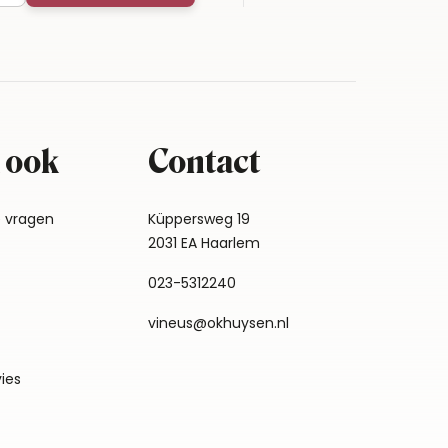
 ook
Contact
e vragen
Küppersweg 19
2031 EA Haarlem
023-5312240
vineus@okhuysen.nl
vies