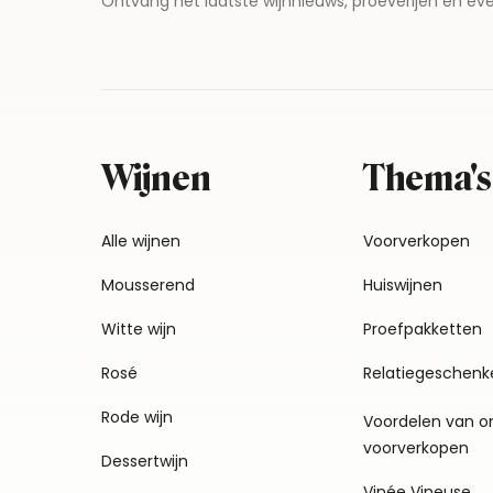
Ontvang het laatste wijnnieuws, proeverijen en 
Wijnen
Thema's
Alle wijnen
Voorverkopen
Mousserend
Huiswijnen
Witte wijn
Proefpakketten
Rosé
Relatiegeschenk
Rode wijn
Voordelen van o
voorverkopen
Dessertwijn
Vinée Vineuse