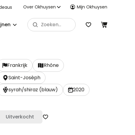
Over Okhuysen
Mijn Okhuysen
deaus
ijnen
Frankrijk
Rhône
Saint-Josèph
syrah/shiraz (blauw)
2020
Uitverkocht
Zet op verlanglijst