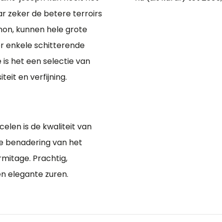
r zeker de betere terroirs
non, kunnen hele grote
er enkele schitterende
e is het een selectie van
teit en verfijning.
len is de kwaliteit van
e benadering van het
rmitage. Prachtig,
en elegante zuren.