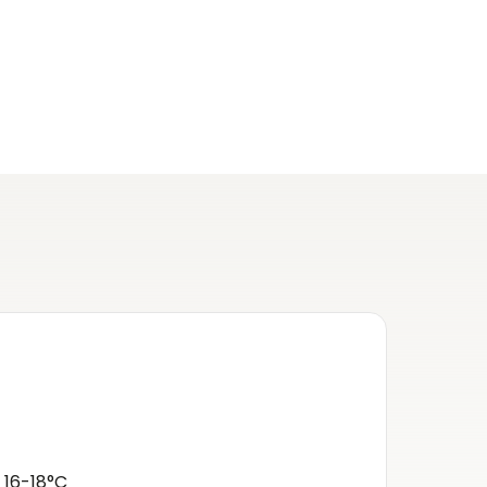
Deta
Streek
Rhône
, 16-18°C