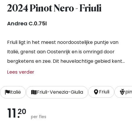
2024 Pinot Nero - Friuli
Andrea C.
0.75l
Friuli ligt in het meest noordoostelijke puntje van
Italië, grenst aan Oostenrijk en is omringd door
bergketens en zee. Dit heuvelachtige gebied kent
over het algemeen natte winters maar droge
Lees verder
zomers, wat zeer gunstig is voor de
schimmelgevoelige pinot noir.
Friuli
pi
Italië
Friuli-Venezia-Giulia
11
20
per fles