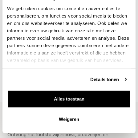
We gebruiken cookies om content en advertenties te
personaliseren, om functies voor social media te bieden
en om ons websiteverkeer te analyseren. Ook delen we
informatie over uw gebruik van onze site met onze
partners voor social media, adverteren en analyse. Deze
partners kunnen deze gegevens combineren met andere
Nieuws & inspiratie in Vineé Vineuse
informatie die u aan ze heeft verstrekt of die ze hebben
Alle wijnen direct van de wijnboer
verzameld op basis van uw gebruik van hun services.
Vandaag voor 12.00 uur besteld, morgen in huis
Gratis thuisbezorgd vanaf €115,00
Details tonen
Iedere wijn per fles te bestellen
Alles toestaan
Weigeren
Blijf op de hoogte
Ontvang het laatste wijnnieuws, proeverijen en