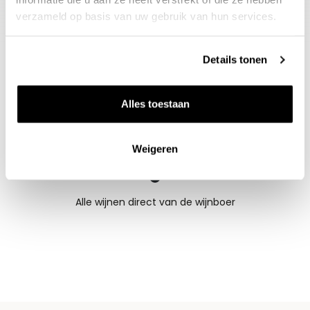
2027 tot 2050+, 16-18°C
verzameld op basis van uw gebruik van hun services.
Details tonen
Alles toestaan
Weigeren
Nieuws & inspiratie in Vineé Vineuse
Alle wijnen direct van de wijnboer
Vandaag voor 12.00 uur besteld, morgen in huis
Gratis thuisbezorgd vanaf €115,00
Iedere wijn per fles te bestellen