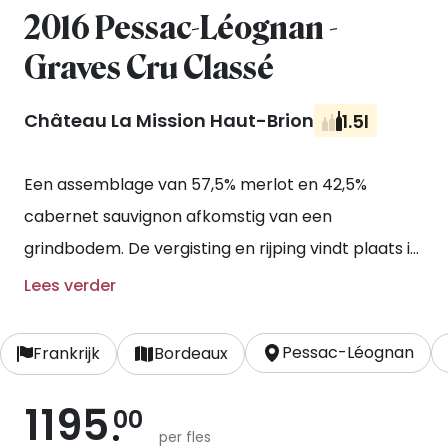
2016 Pessac-Léognan -
Graves Cru Classé
Château La Mission Haut-Brion
1.5l
Een assemblage van 57,5% merlot en 42,5%
cabernet sauvignon afkomstig van een
grindbodem. De vergisting en rijping vindt plaats in
eikenhouten vaten, waarvan 78% bestaat uit
Lees verder
nieuwe vaten.
Pessac-Léognan
Frankrijk
Bordeaux
1195
00
per fles