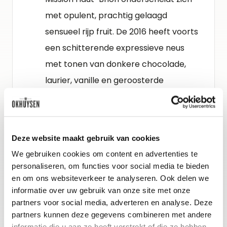
met opulent, prachtig gelaagd
sensueel rijp fruit. De 2016 heeft voorts
een schitterende expressieve neus
met tonen van donkere chocolade,
laurier, vanille en geroosterde
koffieboontjes. Het eikenhout is nu al
goed geïntegreerd. De wijn is
uitstekend gestructureerd en biedt
Deze website maakt gebruik van cookies
voluptueus rijp zwart fruit als zwarte
We gebruiken cookies om content en advertenties te
bessen en kersen, laurier en zoethout.
personaliseren, om functies voor social media te bieden
De afdronk is complex en gelaagd.
en om ons websiteverkeer te analyseren. Ook delen we
informatie over uw gebruik van onze site met onze
partners voor social media, adverteren en analyse. Deze
Schenkadvies
partners kunnen deze gegevens combineren met andere
informatie die u aan ze heeft verstrekt of die ze hebben