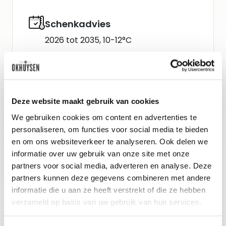
Schenkadvies
2026 tot 2035, 10-12°C
Wijn-spijs advies
Allerlei visgerechten, wit vlees en
Deze website maakt gebruik van cookies
groenten. Perfect bij schaaldieren,
We gebruiken cookies om content en advertenties te
garnalentempura, pasta met sardines
personaliseren, om functies voor social media te bieden
en wilde venkel of arancini. Subliem in
en om ons websiteverkeer te analyseren. Ook delen we
informatie over uw gebruik van onze site met onze
combinatie met sushi en sashimi.
partners voor social media, adverteren en analyse. Deze
partners kunnen deze gegevens combineren met andere
informatie die u aan ze heeft verstrekt of die ze hebben
verzameld op basis van uw gebruik van hun services.