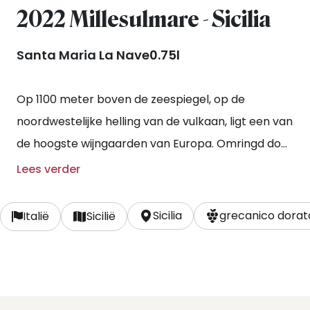
2022 Millesulmare - Sicilia
Santa Maria La Nave
0.75l
Op 1100 meter boven de zeespiegel, op de
noordwestelijke helling van de vulkaan, ligt een van
de hoogste wijngaarden van Europa. Omringd door
oude lavastromen, groeit hier de prachtige druif
Lees verder
grecanico dorato. Deze wordt gebruikt om de
monocépage Millesulmare te maken: een wijn van
Sicilia
grecanico dorato
Italië
Sicilië
de vulkaan met de geur van de zee. De stokken
geven op de arme vulkanische bodem zeer
geconcentreerd fruit