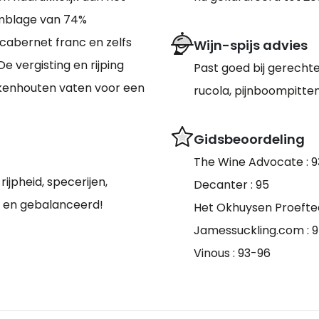
semblage van 74%
cabernet franc en zelfs
Wijn-spijs advies
e vergisting en rijping
Past goed bij gerecht
eikenhouten vaten voor een
rucola, pijnboompitten
Gidsbeoordeling
The Wine Advocate : 
rijpheid, specerijen,
Decanter : 95
s en gebalanceerd!
Het Okhuysen Proefte
Jamessuckling.com : 
Vinous : 93-96