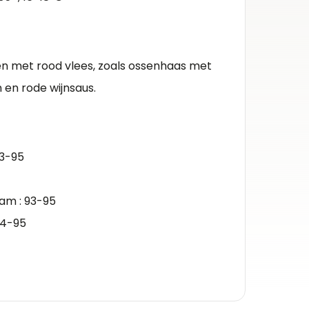
Herko
Margau
en met rood vlees, zoals ossenhaas met
Kleur 
 en rode wijnsaus.
Rode wi
Inhou
0.75l
93-95
Alcoh
12%
am : 93-95
Druiv
94-95
carmen