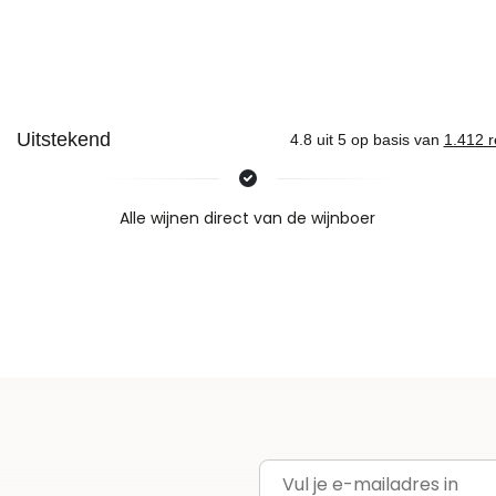
Nieuws & inspiratie in Vineé Vineuse
Alle wijnen direct van de wijnboer
Vandaag voor 12.00 uur besteld, morgen in huis
Gratis thuisbezorgd vanaf €115,00
Iedere wijn per fles te bestellen
E-mailadres