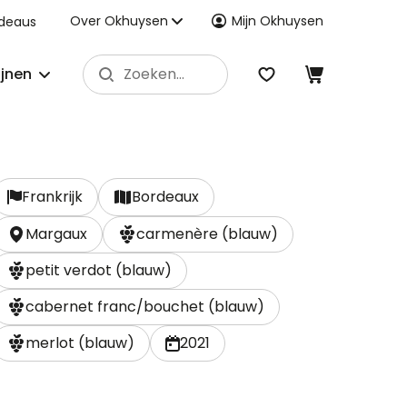
Over Okhuysen
Mijn Okhuysen
deaus
ijnen
Frankrijk
Bordeaux
Margaux
carmenère (blauw)
petit verdot (blauw)
cabernet franc/bouchet (blauw)
merlot (blauw)
2021