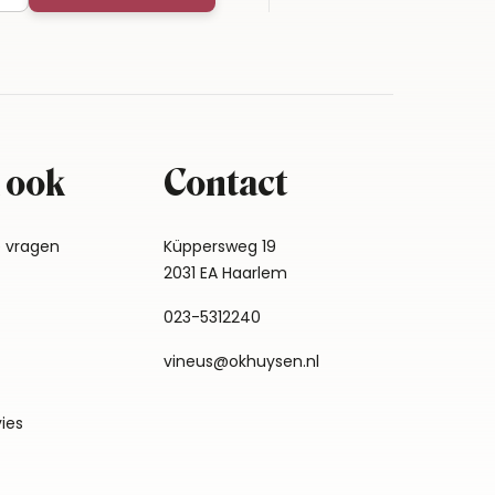
 ook
Contact
e vragen
Küppersweg 19
2031 EA Haarlem
023-5312240
vineus@okhuysen.nl
vies