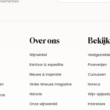
evenementen
Over ons
Bekijk
Wijnwinkel
Veelgesteld
Kantoor & expeditie
Proeverijen
Nieuws & inspiratie
Cursussen
en
Vinée Vineuse magazine
Horeca
Historie
Wijn-spijsad
nze
Onze wijnwereld
Interesses