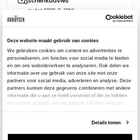
Schenkadvies
nu tot 2028, 8-10°C
Wijn-spijs advies
Deze website maakt gebruik van cookies
Heerlijk bij gegrilde sardientjes, kreeft,
We gebruiken cookies om content en advertenties te
krab, sushi of kip.
personaliseren, om functies voor social media te bieden
en om ons websiteverkeer te analyseren. Ook delen we
informatie over uw gebruik van onze site met onze
partners voor social media, adverteren en analyse. Deze
partners kunnen deze gegevens combineren met andere
informatie die u aan ze heeft verstrekt of die ze hebben
verzameld op basis van uw gebruik van hun services.
Details tonen
Nieuws & inspiratie in Vineé Vineuse