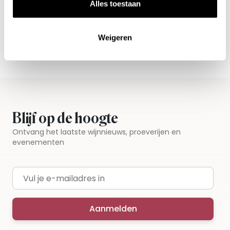
Alle wijnen direct van de wijnboer
Alles toestaan
Vandaag voor 12.00 uur besteld, morgen in huis
Gratis thuisbezorgd vanaf €115,00
Weigeren
Iedere wijn per fles te bestellen
Blijf op de hoogte
Ontvang het laatste wijnnieuws, proeverijen en
evenementen
E-mailadres
Aanmelden