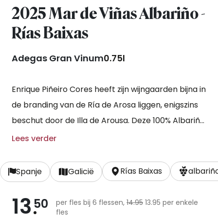
2025 Mar de Viñas Albariño -
Rías Baixas
Adegas Gran Vinum
0.75l
Enrique Piñeiro Cores heeft zijn wijngaarden bijna in
de branding van de Ría de Arosa liggen, enigszins
beschut door de Illa de Arousa. Deze 100% Albariño
is op zeer zachte wijze geperst om de schil en
Lees verder
pitten niet te beschadigen. De gisting vond plaats
in roestvrijstalen vaten.
Rías Baixas
albariñ
Spanje
Galicië
13
50
per fles bij 6 flessen,
14.95
13.95 per enkele
fles