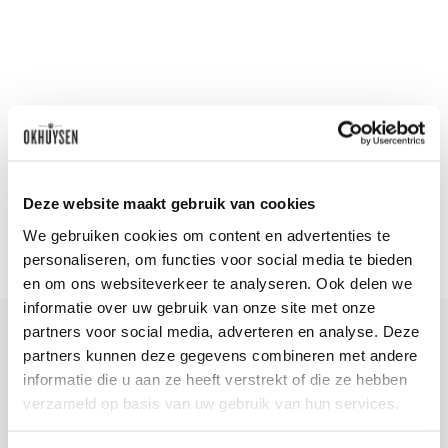
Nieuws & inspiratie in Vineé Vineuse
Alle wijnen direct van de wijnboer
Vandaag voor 12.00 uur besteld, morgen in huis
Deze website maakt gebruik van cookies
Gratis thuisbezorgd vanaf €115,00
We gebruiken cookies om content en advertenties te
Iedere wijn per fles te bestellen
personaliseren, om functies voor social media te bieden
en om ons websiteverkeer te analyseren. Ook delen we
informatie over uw gebruik van onze site met onze
partners voor social media, adverteren en analyse. Deze
partners kunnen deze gegevens combineren met andere
Blijf op de hoogte
informatie die u aan ze heeft verstrekt of die ze hebben
verzameld op basis van uw gebruik van hun services.
Ontvang het laatste wijnnieuws, proeverijen en
evenementen