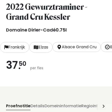
2022 Gewurztraminer -
Grand Cru Kessler
Domaine Dirler-Cadé
0.75l
Alsace Grand Cru
Frankrijk
Elzas
37
50
per fles
Proefnotitie
Details
Domeininformatie
Regioinformati