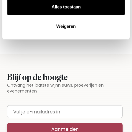
Nieuws & inspiratie in Vineé Vineuse
Alles toestaan
Alle wijnen direct van de wijnboer
Vandaag voor 12.00 uur besteld, morgen in huis
Weigeren
Gratis thuisbezorgd vanaf €115,00
Iedere wijn per fles te bestellen
Blijf op de hoogte
Ontvang het laatste wijnnieuws, proeverijen en
evenementen
E-mailadres
Aanmelden