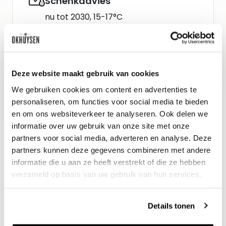
Schenkadvies
nu tot 2030, 15-17°C
Wijn-spijs advies
Wild, maar ook bij een gebraden
Deze website maakt gebruik van cookies
lamsbout met wilde kruiden en
We gebruiken cookies om content en advertenties te
knoflook.
personaliseren, om functies voor social media te bieden
en om ons websiteverkeer te analyseren. Ook delen we
informatie over uw gebruik van onze site met onze
partners voor social media, adverteren en analyse. Deze
partners kunnen deze gegevens combineren met andere
informatie die u aan ze heeft verstrekt of die ze hebben
verzameld op basis van uw gebruik van hun services.
Details tonen