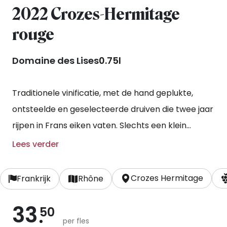
2022 Crozes-Hermitage
rouge
Domaine des Lises
0.75l
Traditionele vinificatie, met de hand geplukte,
ontsteelde en geselecteerde druiven die twee jaar
rijpen in Frans eiken vaten. Slechts een klein
percentage krijgt nieuw hout. Dit alles om het fruit
Lees verder
de boventoon te laten voeren van deze van
nature al krachtige wijn.
Crozes Hermitage
Frankrijk
Rhône
33
50
per fles