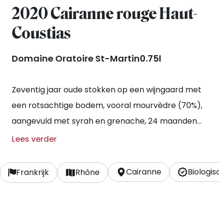
2020 Cairanne rouge Haut-
Coustias
Domaine Oratoire St-Martin
0.75l
Zeventig jaar oude stokken op een wijngaard met
een rotsachtige bodem, vooral mourvèdre (70%),
aangevuld met syrah en grenache, 24 maanden
opgevoed op eikenhouten foudres.
Lees verder
Cairanne
Biologi
Frankrijk
Rhône