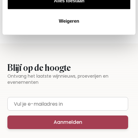
Alles toestaan
Vandaag voor 12.00 uur besteld, morgen in huis
Gratis thuisbezorgd vanaf €115,00
Weigeren
Iedere wijn per fles te bestellen
Blijf op de hoogte
Ontvang het laatste wijnnieuws, proeverijen en
evenementen
E-mailadres
Aanmelden