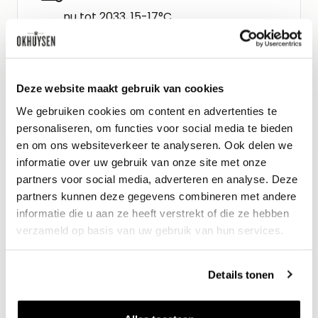
nu tot 2033, 15-17°C
Wijn-spijs advies
Hazenpeper met stoofpeer en
Deze website maakt gebruik van cookies
aadappelpuree.
We gebruiken cookies om content en advertenties te
personaliseren, om functies voor social media te bieden
en om ons websiteverkeer te analyseren. Ook delen we
informatie over uw gebruik van onze site met onze
partners voor social media, adverteren en analyse. Deze
partners kunnen deze gegevens combineren met andere
informatie die u aan ze heeft verstrekt of die ze hebben
verzameld op basis van uw gebruik van hun services.
Details tonen
Nieuws & inspiratie in Vineé Vineuse
Alle wijnen direct van de wijnboer