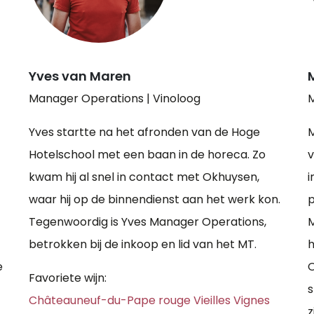
Yves van Maren
Manager Operations | Vinoloog
M
Yves startte na het afronden van de Hoge
M
Hotelschool met een baan in de horeca. Zo
v
kwam hij al snel in contact met Okhuysen,
i
waar hij op de binnendienst aan het werk kon.
p
Tegenwoordig is Yves Manager Operations,
M
betrokken bij de inkoop en lid van het MT.
h
e
O
Favoriete wijn:
s
Châteauneuf-du-Pape rouge Vieilles Vignes
z