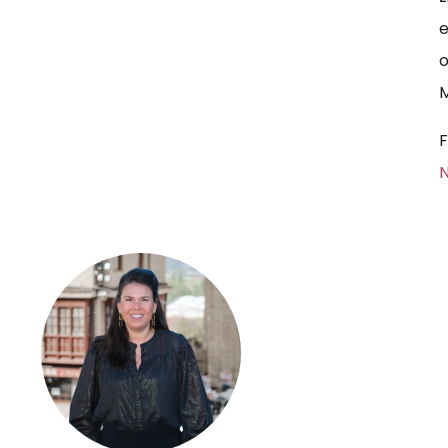
e
o
M
F
N