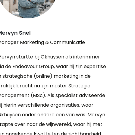
Mervyn Snel
anager Marketing & Communicatie
ervyn startte bij Okhuysen als interimmer
ia de Endeavour Group, waar hij zijn expertise
n strategische (online) marketing in de
raktijk bracht na zijn master Strategic
anagement (MSc). Als specialist adviseerde
ij hierin verschillende organisaties, waar
khuysen onder andere een van was. Mervyn
tapte over naar de wijnwereld, waar hij met
ijn ongekende kwaliteiten de zichtbaarheid