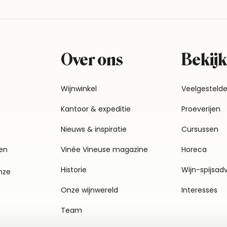
Over ons
Bekijk
Wijnwinkel
Veelgesteld
Kantoor & expeditie
Proeverijen
Nieuws & inspiratie
Cursussen
en
Vinée Vineuse magazine
Horeca
Historie
Wijn-spijsad
nze
Onze wijnwereld
Interesses
Team