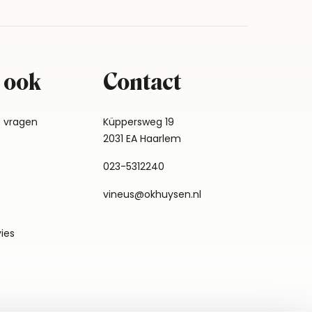
 ook
Contact
e vragen
Küppersweg 19
2031 EA Haarlem
023-5312240
vineus@okhuysen.nl
vies