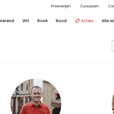
Proeverijen
Cursussen
Ca
Acties
Alle w
serend
Wit
Rosé
Rood
A