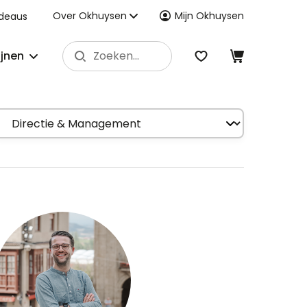
Over Okhuysen
Mijn Okhuysen
deaus
ijnen
fdeling