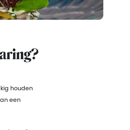
 Haring?
ukkig houden
van een