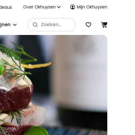
Over Okhuysen
Mijn Okhuysen
deaus
ijnen