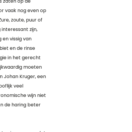
ms zaten op de
door vaak nog even op
ure, zoute, puur of
interessant zijn,
 en vissig van
iet en de rinse
gie in het gerecht
lijkwaardig moeten
van Johan Kruger, een
oflijk veel
ronomische wijn niet
an de haring beter