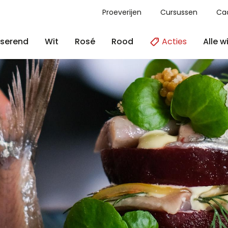
Proeverijen
Cursussen
Ca
Acties
Alle w
serend
Wit
Rosé
Rood