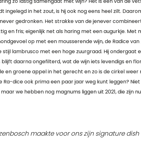
ing zo lastig samengaat met wijn? Het is een van de vet
t ingelegd in het zout, is hij ook nog eens heel zilt. Daaro
enever gedronken. Het strakke van de jenever combineer
tig en fris; eigenlijk net als haring met een augurkje. Met m
ondgevoel op met een mousserende wijn, de Radice van Al
sse stijl lambrusco met een hoge zuurgraad. Hij ondergaat
 blijft daarna ongefilterd, wat de wijn iets levendigs en flo
lle en groene appel in het gerecht en zo is de cirkel weer 
e Ra-dice ook prima een paar jaar weg kunt leggen? Niet
, maar we hebben nog magnums liggen uit 2021, die zijn nu
zenbosch maakte voor ons zijn signature dish