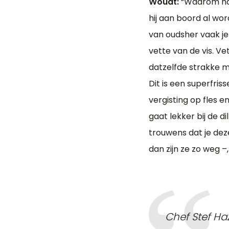
Woudt:
“Waarom har
hij aan boord al word
van oudsher vaak j
vette van de vis. Vet
datzelfde strakke m
Dit is een superfri
vergisting op fles en
gaat lekker bij de di
trouwens dat je dez
dan zijn ze zo weg –
Chef Stef Ha