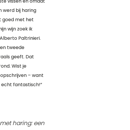
ste vissen en omdat
m werd bij haring
t goed met het
ijn wijn zoek ik
berto Paltrinieri.
 een tweede
raals geeft. Dat
rond. Wist je
 opschrijven – want
 echt fantastisch!”
 met haring: een