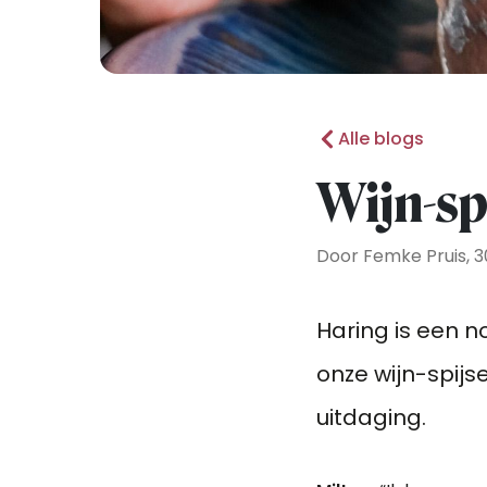
Alle blogs
Wijn-spi
Door Femke Pruis, 3
Haring is een n
onze wijn-spijs
uitdaging.