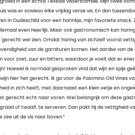
groeid in een echte Texelse vissersfamilie. Mijn twee oo
thuis was er sowieso elke vrijdag verse vis. En dan tussen
n in Oudeschild voor een harinkje, mijn favoriete snack. Z
allemaal even heerlijk. Maar ook gastronomisch kan haring 
t gerecht wel zien. Omdat haring van zichzelf vooral vettig
evendigheid van de garnituren komen. Het aardse van de b
voor zoet, zuur en bitters, waardoor je voelt dat er ener
jn! Hoewel ik normaal gesproken vind dat wijn en spijs ge
 wijn hier het gerecht. Ik ga voor de Palomino Old Vines 
igheid in zich heeft, met daarnaast een klein vetje en ongelo
 het gerecht echt naar voren. Wel belangrijk om deze gast
graad of twaalf, te serveren. Dan pakt hij de vettigheid v
e zee uit de vis naar boven.”