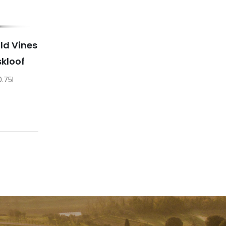
ld Vines
skloof
0.75l