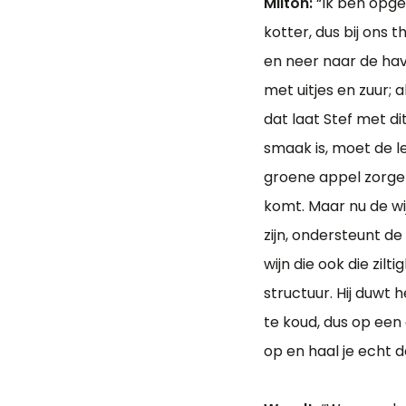
Milton:
“Ik ben opge
kotter, dus bij ons 
en neer naar de have
met uitjes en zuur; 
dat laat Stef met di
smaak is, moet de l
groene appel zorgen 
komt. Maar nu de wi
zijn, ondersteunt de
wijn die ook die zilt
structuur. Hij duwt
te koud, dus op een 
op en haal je echt d