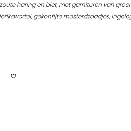
 zoute haring en biet, met garnituren van groe
erikswortel, gekonfijte mosterdzaadjes, ingele
Zet op verlanglijst