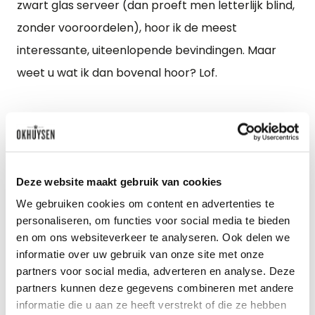
zwart glas serveer (dan proeft men letterlijk blind,
zonder vooroordelen), hoor ik de meest
interessante, uiteenlopende bevindingen. Maar
weet u wat ik dan bovenal hoor? Lof.
Zoals u ziet omvat de term ‘rosé’ diverse soorten
wijn, uiteenlopend in kleur en smaak. Het is een
wereld op zichzelf. Toen ik mij in wijn begon te
Deze website maakt gebruik van cookies
verdiepen was ik schuldig aan vrijwel alle
We gebruiken cookies om content en advertenties te
misconcepties waarmee ik dit stuk opende. Maar
personaliseren, om functies voor social media te bieden
hoe meer ik leer over wijn, hoe minder ik in
en om ons websiteverkeer te analyseren. Ook delen we
absoluten spreek. Door meer te proeven ontdek je
informatie over uw gebruik van onze site met onze
partners voor social media, adverteren en analyse. Deze
dat er meer is dan je dacht, en dat je ontdekking
partners kunnen deze gegevens combineren met andere
van de wijnwereld nooit ophoudt. Nu drink ik het
informatie die u aan ze heeft verstrekt of die ze hebben