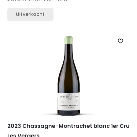
Uitverkocht
Zet op 
2023 Chassagne-Montrachet blanc 1er Cru
Les Vergers