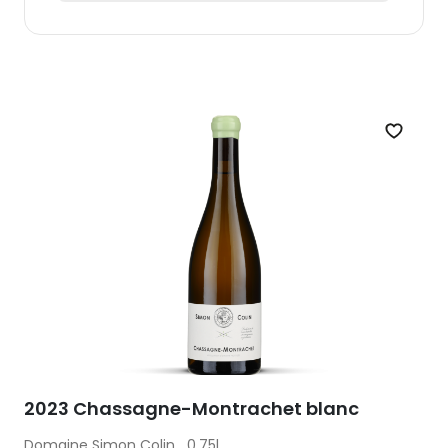
Zet op 
2023 Chassagne-Montrachet blanc
Domaine Simon Colin
0.75l