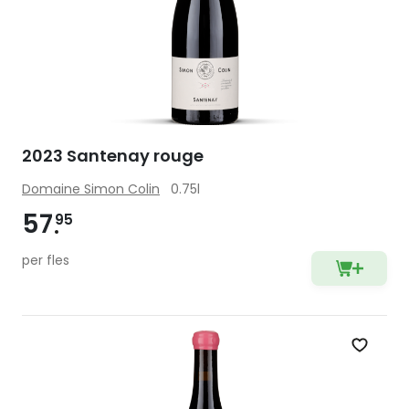
2023 Santenay rouge
Domaine Simon Colin
0.75l
57
95
per fles
Zet op 