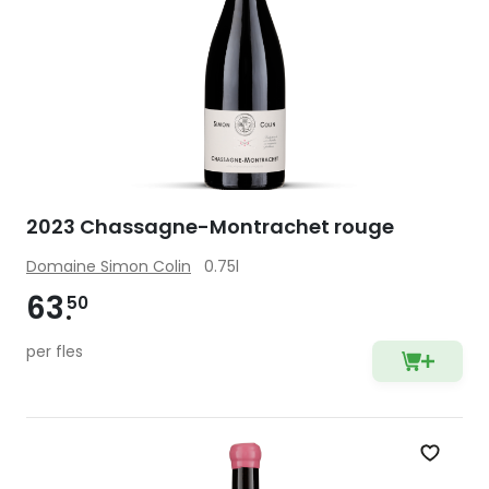
2023 Chassagne-Montrachet rouge
Domaine Simon Colin
0.75l
63
50
per fles
Zet op 