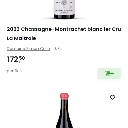
2023 Chassagne-Montrachet blanc 1er Cru
La Maltroie
Domaine Simon Colin
0.75l
172
50
per fles
Zet op 