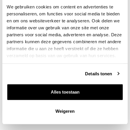
erg leerzaam: er is altijd wel een collega bezig
We gebruiken cookies om content en advertenties te
met een nieuwe gistsoort of filtertechniek. En zeg
personaliseren, om functies voor social media te bieden
nou eerlijk, Lidewij, als we effe het geld vergeten:
en om ons websiteverkeer te analyseren. Ook delen we
informatie over uw gebruik van onze site met onze
wat een heerlijk werk hebben wij toch!
partners voor social media, adverteren en analyse. Deze
partners kunnen deze gegevens combineren met andere
Ruud
informatie die u aan ze heeft verstrekt of die ze hebben
verzameld op basis van uw gebruik van hun services.
Details tonen
"In Nieuw-Zeeland delen kleine
Alles toestaan
wijnmakers een winery"
Weigeren
Ruud Maasdam
Wijnmaker Staete Landt in Marlborough