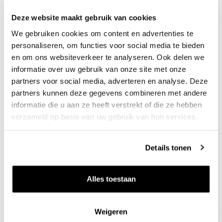
frisheid en een gastronomisch karakter.” Op de
Deze website maakt gebruik van cookies
vraag of daar wellicht de sleutel van hun succes
We gebruiken cookies om content en advertenties te
ligt – de wijnen worden door de internationale pers
personaliseren, om functies voor social media te bieden
steevast hoog gewaardeerd – vertelt Elie: “Dat
en om ons websiteverkeer te analyseren. Ook delen we
denk ik wel, en uiteraard het streven om altijd het
informatie over uw gebruik van onze site met onze
partners voor social media, adverteren en analyse. Deze
beste te leveren. Voorheen produceerden we
partners kunnen deze gegevens combineren met andere
eigenlijk puur voor de lokale markt. Toen het
informatie die u aan ze heeft verstrekt of die ze hebben
coronavirus uitbrak en veel verkooppunten sloten,
verzameld op basis van uw gebruik van hun services.
hebben we ons afzetgebied uitgebreid. Het is heel
leuk om te zien dat ook buiten Frankrijk van onze
Details tonen
wijnen wordt genoten.”
Alles toestaan
Jullie hebben als onderdeel van het familiebedrijf
de ontwikkelingen in de wijnwereld van dichtbij
Weigeren