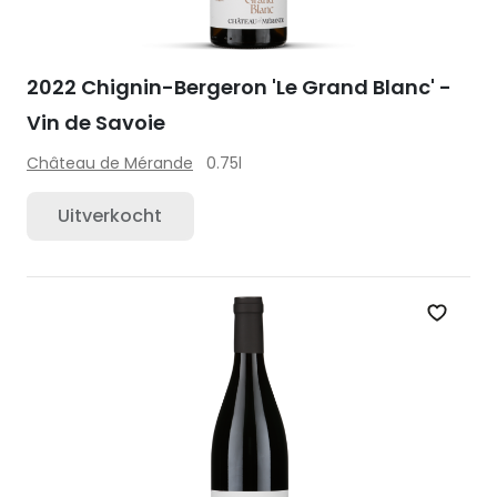
2022 Chignin-Bergeron 'Le Grand Blanc' -
Vin de Savoie
Château de Mérande
0.75l
Uitverkocht
Zet op 