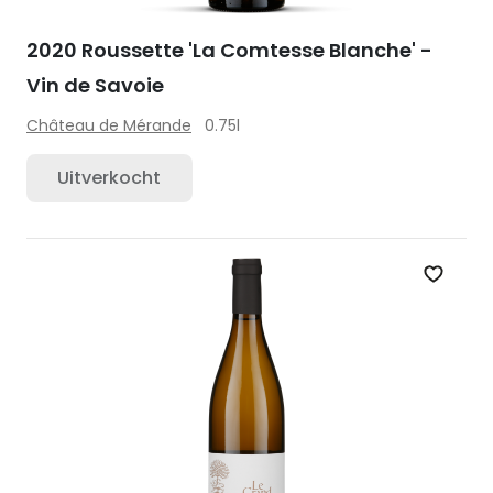
2020 Roussette 'La Comtesse Blanche' -
Vin de Savoie
Château de Mérande
0.75l
Uitverkocht
Zet op 