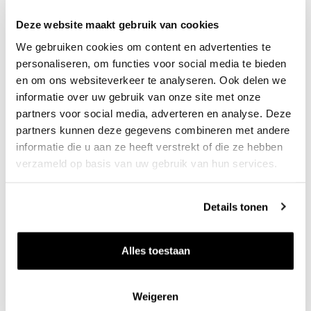
aan tafel, maar mag ook rustig blijven zitten. Als ik
Deze website maakt gebruik van cookies
Decanter was kreeg-ie 95 punten.
We gebruiken cookies om content en advertenties te
personaliseren, om functies voor social media te bieden
en om ons websiteverkeer te analyseren. Ook delen we
Aad Kuijper is ex-wijnboer (Mas des
informatie over uw gebruik van onze site met onze
partners voor social media, adverteren en analyse. Deze
Dames) reclameschrijver en romancier. Zijn
partners kunnen deze gegevens combineren met andere
tweede boek ‘Genadebrood’ verscheen in 2022.
informatie die u aan ze heeft verstrekt of die ze hebben
verzameld op basis van uw gebruik van hun services.
Details tonen
Zet op 
Alles toestaan
Weigeren