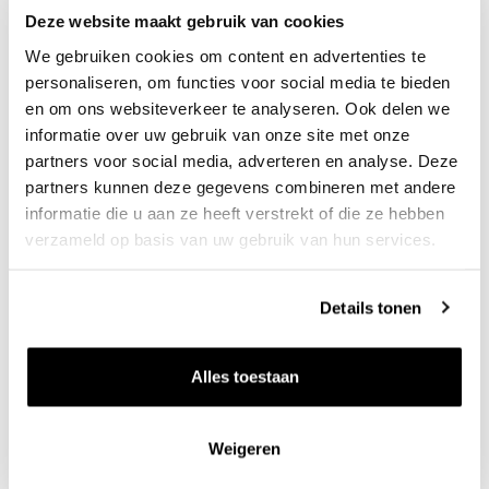
Deze website maakt gebruik van cookies
Palacio de Bornos
We gebruiken cookies om content en advertenties te
personaliseren, om functies voor social media te bieden
en om ons websiteverkeer te analyseren. Ook delen we
informatie over uw gebruik van onze site met onze
29
50
partners voor social media, adverteren en analyse. Deze
per fles
partners kunnen deze gegevens combineren met andere
In winkelwagen
informatie die u aan ze heeft verstrekt of die ze hebben
Zet op v
verzameld op basis van uw gebruik van hun services.
Details tonen
Alles toestaan
Weigeren