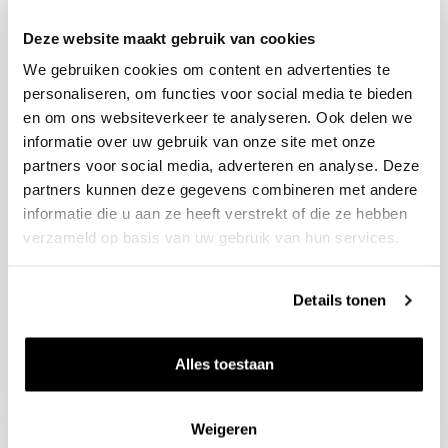
Deze website maakt gebruik van cookies
Blijf op de hoogte
We gebruiken cookies om content en advertenties te
Ontvang het laatste wijnnieuws, proeverijen en
evenementen
personaliseren, om functies voor social media te bieden
en om ons websiteverkeer te analyseren. Ook delen we
informatie over uw gebruik van onze site met onze
E-mailadres
partners voor social media, adverteren en analyse. Deze
partners kunnen deze gegevens combineren met andere
informatie die u aan ze heeft verstrekt of die ze hebben
Aanmelden
verzameld op basis van uw gebruik van hun services.
Details tonen
Alles toestaan
Weigeren
Wijnen
Thema's