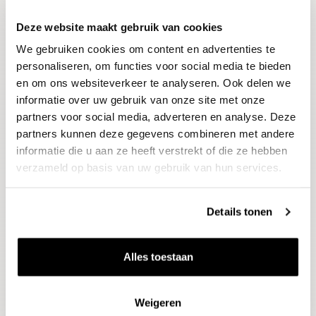
Deze website maakt gebruik van cookies
Blijf op de hoogte
We gebruiken cookies om content en advertenties te
Ontvang het laatste wijnnieuws, proeverijen en
evenementen
personaliseren, om functies voor social media te bieden
en om ons websiteverkeer te analyseren. Ook delen we
informatie over uw gebruik van onze site met onze
E-mailadres
partners voor social media, adverteren en analyse. Deze
partners kunnen deze gegevens combineren met andere
informatie die u aan ze heeft verstrekt of die ze hebben
Aanmelden
verzameld op basis van uw gebruik van hun services.
Details tonen
Alles toestaan
Weigeren
Wijnen
Thema's