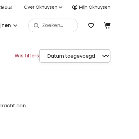
Over Okhuysen
Mijn Okhuysen
deaus
ijnen
Wis filters
dracht aan.