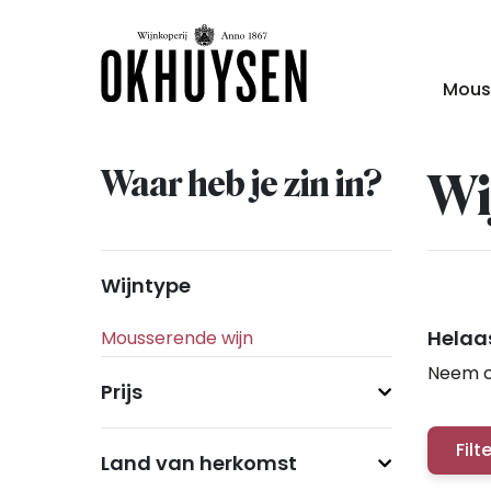
Mous
Waar heb je zin in?
Wi
Wijntype
Helaas
Neem c
Prijs
Filt
Land van herkomst