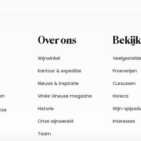
Over ons
Bekijk
Wijnwinkel
Veelgesteld
Kantoor & expeditie
Proeverijen
Nieuws & inspiratie
Cursussen
en
Vinée Vineuse magazine
Horeca
Historie
Wijn-spijsad
nze
Onze wijnwereld
Interesses
Team