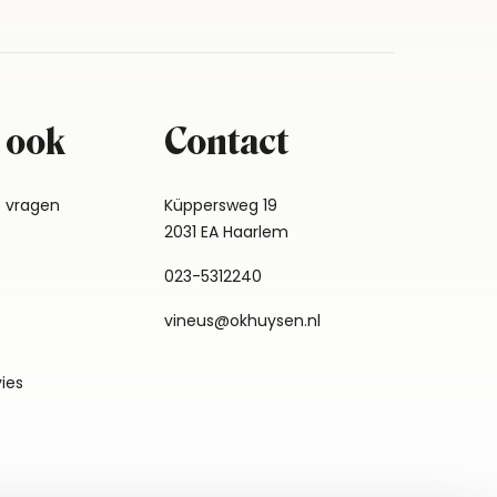
 ook
Contact
e vragen
Küppersweg 19
2031 EA Haarlem
023-5312240
vineus@okhuysen.nl
vies