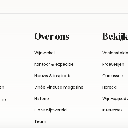
Over ons
Bekijk
Wijnwinkel
Veelgesteld
Kantoor & expeditie
Proeverijen
Nieuws & inspiratie
Cursussen
en
Vinée Vineuse magazine
Horeca
Historie
Wijn-spijsad
nze
Onze wijnwereld
Interesses
Team