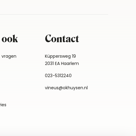
 ook
Contact
e vragen
Küppersweg 19
2031 EA Haarlem
023-5312240
vineus@okhuysen.nl
vies