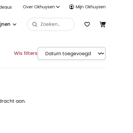
Over Okhuysen
Mijn Okhuysen
deaus
ijnen
Wis filters
dracht aan.