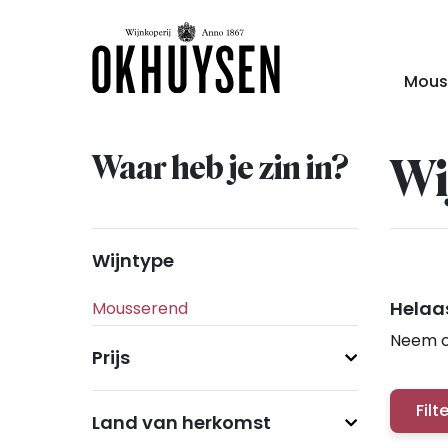
Mous
Waar heb je zin in?
Wi
Wijntype
Helaas
Neem c
Prijs
Filt
Land van herkomst