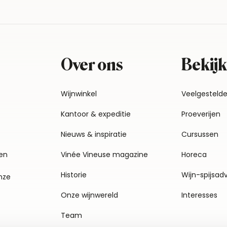
Over ons
Bekijk
Wijnwinkel
Veelgesteld
Kantoor & expeditie
Proeverijen
Nieuws & inspiratie
Cursussen
en
Vinée Vineuse magazine
Horeca
Historie
Wijn-spijsad
nze
Onze wijnwereld
Interesses
Team