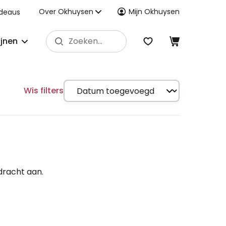
Over Okhuysen
Mijn Okhuysen
deaus
ijnen
Wis filters
dracht aan.