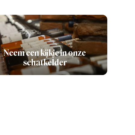
Neem een kijkje in onze
schatkelder