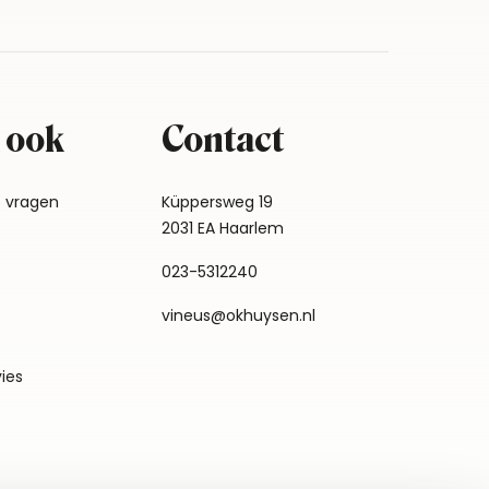
 ook
Contact
e vragen
Küppersweg 19
2031 EA Haarlem
023-5312240
vineus@okhuysen.nl
vies